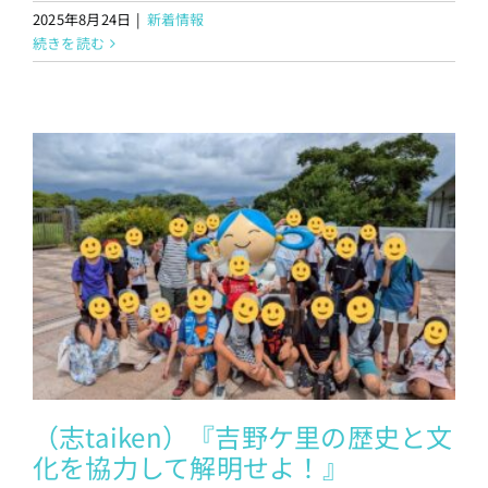
2025年8月24日
|
新着情報
続きを読む
（志taiken）『吉野ケ里の歴史と文
化を協力して解明せよ！』