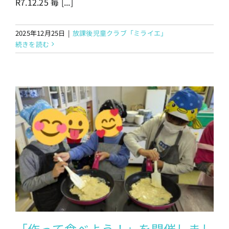
R7.12.25 毎 [...]
2025年12月25日
|
放課後児童クラブ「ミライエ」
続きを読む
」
「作って食べよう！」を開催しまし