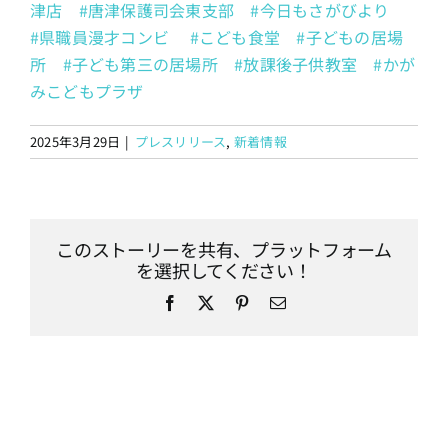
津店
#唐津保護司会東支部
#今日もさがびより
#県職員漫才コンビ
#こども食堂
#子どもの居場
所
#子ども第三の居場所
#放課後子供教室
#かが
みこどもプラザ
2025年3月29日
|
プレスリリース
,
新着情報
このストーリーを共有、プラットフォーム
を選択してください！
Facebook
X
Pinterest
電
子
メ
ー
ル