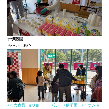
☆伊藤園
お〜い、お茶
#丸大食品
#リョーユーパン
#伊藤園
#イオン唐